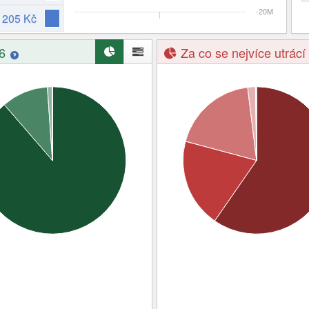
-20M
 205 Kč
26
Za co se nejvíce utrác