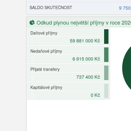
SALDO SKUTEČNOST
9 750
Odkud plynou největší příjmy v roce 20
Daňové příjmy
1
59 881 000 Kč
Nedaňové příjmy
2
6 915 000 Kč
Přijaté transfery
4
737 400 Kč
Kapitálové příjmy
3
0 Kč