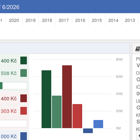
 6/2026
1
2020
2019
2018
2017
2016
2015
2014
2013
P
80M
 400 Kč
V
 508 Kč
O
60M
O
I
0
40M
 400 Kč
U
O
 303 Kč
20M
K
S
0M
K
 000 Kč