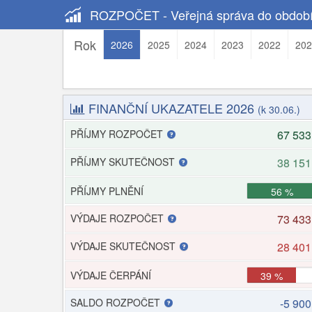
ROZPOČET - Veřejná správa do období
Rok
2026
2025
2024
2023
2022
202
FINANČNÍ UKAZATELE 2026
(k 30.06.)
PŘÍJMY ROZPOČET
67 533
PŘÍJMY SKUTEČNOST
38 151
PŘÍJMY PLNĚNÍ
56 %
VÝDAJE ROZPOČET
73 433
VÝDAJE SKUTEČNOST
28 401
VÝDAJE ČERPÁNÍ
39 %
SALDO ROZPOČET
-5 900