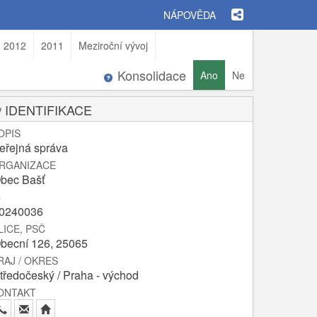
NÁPOVĚDA
2012
2011
Meziroční vývoj
Konsolidace
Ano
Ne
IDENTIFIKACE
OPIS
eřejná správa
RGANIZACE
bec Bašť
Č
0240036
LICE, PSČ
becní 126, 25065
RAJ / OKRES
tředočeský / Praha - východ
ONTAKT